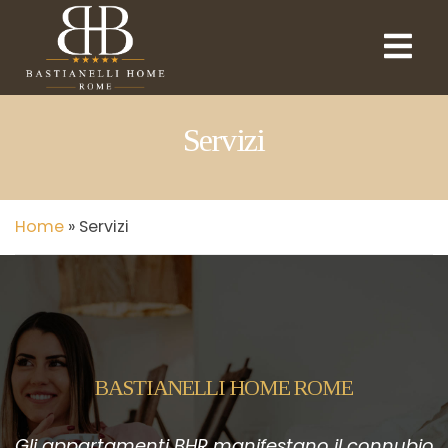
Servizi
Home
»
Servizi
BASTIANELLI HOME ROME
Gli appartamenti BHR manifestano il connubio